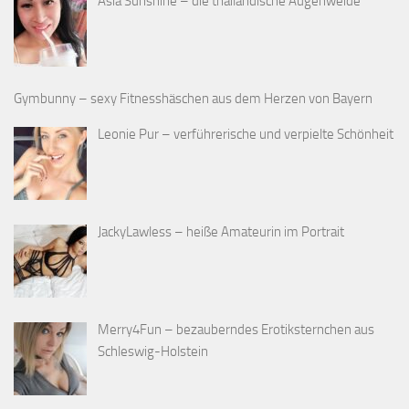
Asia Sunshine – die thailändische Augenweide
Gymbunny – sexy Fitnesshäschen aus dem Herzen von Bayern
Leonie Pur – verführerische und verpielte Schönheit
JackyLawless – heiße Amateurin im Portrait
Merry4Fun – bezauberndes Erotiksternchen aus
Schleswig-Holstein