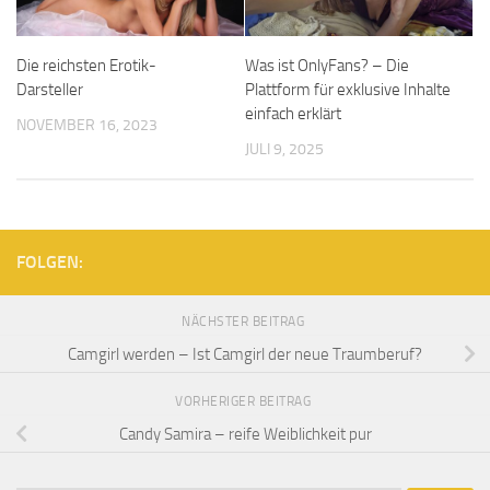
Die reichsten Erotik-
Was ist OnlyFans? – Die
Darsteller
Plattform für exklusive Inhalte
einfach erklärt
NOVEMBER 16, 2023
JULI 9, 2025
FOLGEN:
NÄCHSTER BEITRAG
Camgirl werden – Ist Camgirl der neue Traumberuf?
VORHERIGER BEITRAG
Candy Samira – reife Weiblichkeit pur