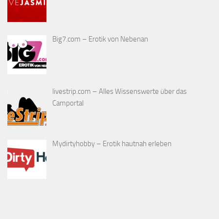
Big7.com – Erotik von Nebenan
livestrip.com – Alles Wissenswerte über das
Camportal
Mydirtyhobby – Erotik hautnah erleben