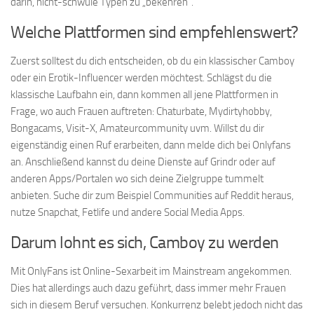
darin, nicht-schwule Typen zu „bekehren“.
Welche Plattformen sind empfehlenswert?
Zuerst solltest du dich entscheiden, ob du ein klassischer Camboy
oder ein Erotik-Influencer werden möchtest. Schlägst du die
klassische Laufbahn ein, dann kommen all jene Plattformen in
Frage, wo auch Frauen auftreten: Chaturbate, Mydirtyhobby,
Bongacams, Visit-X, Amateurcommunity uvm. Willst du dir
eigenständig einen Ruf erarbeiten, dann melde dich bei Onlyfans
an. Anschließend kannst du deine Dienste auf Grindr oder auf
anderen Apps/Portalen wo sich deine Zielgruppe tummelt
anbieten. Suche dir zum Beispiel Communities auf Reddit heraus,
nutze Snapchat, Fetlife und andere Social Media Apps.
Darum lohnt es sich, Camboy zu werden
Mit OnlyFans ist Online-Sexarbeit im Mainstream angekommen.
Dies hat allerdings auch dazu geführt, dass immer mehr Frauen
sich in diesem Beruf versuchen. Konkurrenz belebt jedoch nicht das