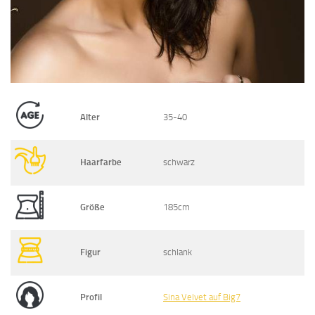
Alter
35-40
Haarfarbe
schwarz
Größe
185cm
Figur
schlank
Profil
Sina Velvet auf Big7