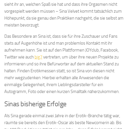
sieht ihr an, welchen Spaß sie hat und dass ihre Orgasmen nicht
vorgespielt werden müssen – Sina Velvet kommt tatsächlich zum
Höhepunkt, da sie genau den Praktiken nachgeht, die sie selbst am
meisten bevorzugt.
Das Besondere an Sina ist, dass sie für ihre Zuschauer und Fans
stets auf Augenhöhe ist und man problemlos Kontakt mit ihr
aufnehmen kann. Sie ist auf den Plattformen JOYclub, Facebook,
Twitter wie auch
big7
vertreten, um über ihre neuen Projekte zu
informieren und so ihre Befürworter auf dem aktuellen Stand zu
halten. Finden Erotikmessen statt, so ist Sina von diesen nicht
mehr wegzudenken. Hierbei erhalten alle Anwesenden die
einmalige Gelegenheit, ihrem Lieblingsdarsteller für ein
Autogramm, Foto oder einen kurzen Smalltalk näherzukommen.
Sinas bisherige Erfolge
Als Sina gerade einmal zwei Jahre in der Erotik-Branche tätig war,
räumte sie bereits den Erotik-Oscar als beste Newcomerin ab. Bis