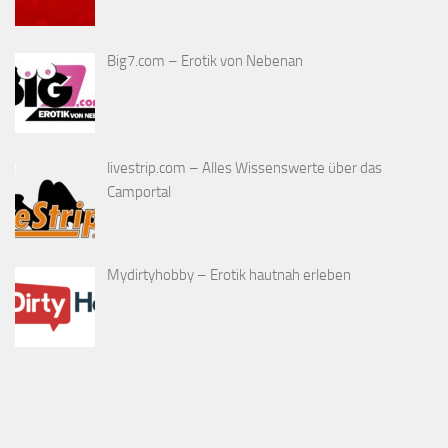
Big7.com – Erotik von Nebenan
livestrip.com – Alles Wissenswerte über das
Camportal
Mydirtyhobby – Erotik hautnah erleben